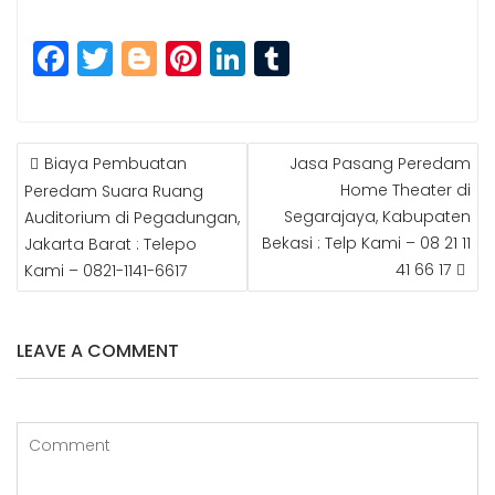
F
T
Bl
Pi
Li
T
a
w
o
n
n
u
c
itt
g
t
k
m
e
e
g
e
e
bl
Biaya Pembuatan
Jasa Pasang Peredam
P
b
r
e
r
dI
r
Home Theater di
Peredam Suara Ruang
O
Segarajaya, Kabupaten
Auditorium di Pegadungan,
S
o
r
e
n
Bekasi : Telp Kami – 08 21 11
Jakarta Barat : Telepo
T
o
st
N
41 66 17
Kami – 0821-1141-6617
k
A
V
I
LEAVE A COMMENT
G
A
T
I
O
N