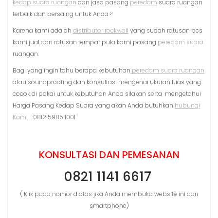
kedap suara ruangan
dan jasa pasang
peredam
suara ruangan
terbaik dan bersaing untuk Anda ?
Karena kami adalah
distributor rockwoll
yang sudah ratusan pcs
kami jual dan ratusan tempat pula kami pasang
peredam suara
ruangan.
Bagi yang ingin tahu berapa kebutuhan
peredam suara ruangan
atau soundproofing dan konsultasi mengenai ukuran luas yang
cocok di pakai untuk kebutuhan Anda silakan serta mengetahui
Harga Pasang Kedap Suara yang akan Anda butuhkan
hubungi
Kami
: 0812 5985 1001
KONSULTASI DAN PEMESANAN
0821 1141 6617
( Klik pada nomor diatas jika Anda membuka website ini dari
smartphone)