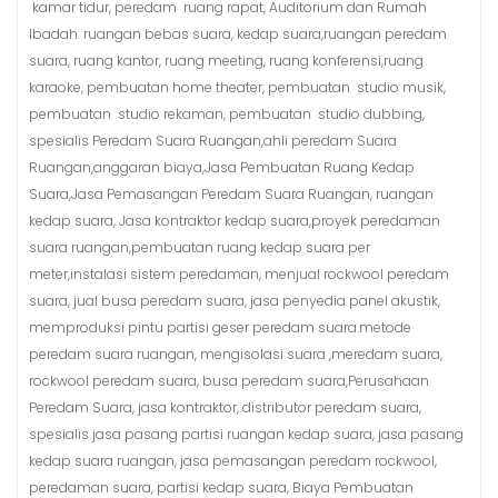
kamar tidur, peredam ruang rapat, Auditorium dan Rumah
Ibadah. ruangan bebas suara, kedap suara,ruangan peredam
suara, ruang kantor, ruang meeting, ruang konferensi,ruang
karaoke, pembuatan home theater, pembuatan studio musik,
pembuatan studio rekaman, pembuatan studio dubbing,
spesialis Peredam Suara Ruangan,ahli peredam Suara
Ruangan,anggaran biaya,Jasa Pembuatan Ruang Kedap
Suara,Jasa Pemasangan Peredam Suara Ruangan, ruangan
kedap suara, Jasa kontraktor kedap suara,proyek peredaman
suara ruangan,pembuatan ruang kedap suara per
meter,instalasi sistem peredaman, menjual rockwool peredam
suara, jual busa peredam suara, jasa penyedia panel akustik,
memproduksi pintu partisi geser peredam suara.metode
peredam suara ruangan, mengisolasi suara ,meredam suara,
rockwool peredam suara, busa peredam suara,Perusahaan
Peredam Suara, jasa kontraktor, distributor peredam suara,
spesialis jasa pasang partisi ruangan kedap suara, jasa pasang
kedap suara ruangan, jasa pemasangan peredam rockwool,
peredaman suara, partisi kedap suara, Biaya Pembuatan