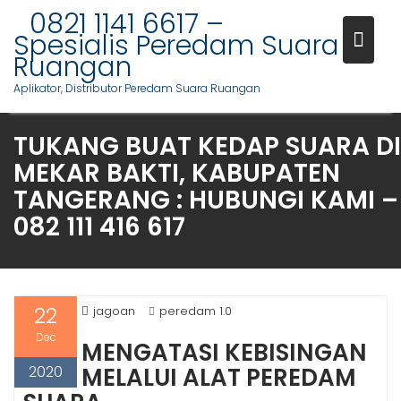
S
0821 1141 6617 –
k
Spesialis Peredam Suara
i
Ruangan
p
Aplikator, Distributor Peredam Suara Ruangan
t
o
TUKANG BUAT KEDAP SUARA DI
c
o
MEKAR BAKTI, KABUPATEN
n
TANGERANG : HUBUNGI KAMI –
t
082 111 416 617
e
n
t
22
jagoan
peredam 1.0
Dec
MENGATASI KEBISINGAN
2020
MELALUI ALAT PEREDAM