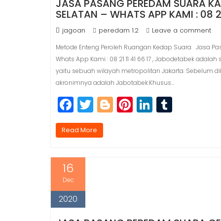
JASA PASANG PEREDAM SUARA KAM
SELATAN – WHATS APP KAMI : 08 21 
jagoan
peredam 1.2
Leave a comment
Metode Enteng Peroleh Ruangan Kedap Suara Jasa Pasa
Whats App Kami : 08 21 11 41 66 17 , Jabodetabek adala
yaitu sebuah wilayah metropolitan Jakarta. Sebelum 
akronimnya adalah Jabotabek.Khusus…
F
T
Bl
Pi
Li
T
a
w
o
n
n
u
c
itt
g
t
k
m
Read More
e
e
g
e
e
bl
b
r
e
r
dI
r
16
o
r
e
n
Dec
o
st
2020
k