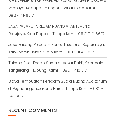
BIAYA PEMBUATAN PEREDAM SUARA RUANG BIOSKOP di
Wirajaya, Kabupaten Bogor – Whats App Kami :
0821-1141-6617
JASA PASANG PEREDAM RUANG APARTEMEN di
Ratujaya, Kota Depok – Telepo Kami : 08 21 11 41 66 17
Jasa Pasang Peredam Home Theater di Segarajaya,
Kabupaten Bekasi : Telp Kami – 08 21 11 41 66 17
Tukang Buat Kedap Suara di Mekar Bakti, Kabupaten
Tangerang : Hubungi Kami – 082 111 416 617
Biaya Pembuatan Peredam Suara Ruang Auditorium
di Pegadungan, Jakarta Barat : Telepo Kami – 0821-
1141-6617
RECENT COMMENTS