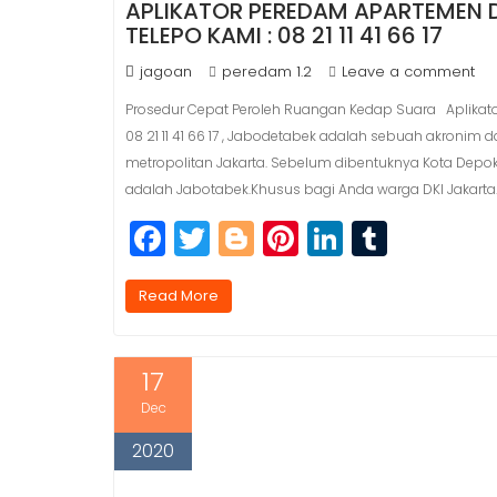
APLIKATOR PEREDAM APARTEMEN 
TELEPO KAMI : 08 21 11 41 66 17
jagoan
peredam 1.2
Leave a comment
Prosedur Cepat Peroleh Ruangan Kedap Suara Aplikato
08 21 11 41 66 17 , Jabodetabek adalah sebuah akronim 
metropolitan Jakarta. Sebelum dibentuknya Kota Dep
adalah Jabotabek.Khusus bagi Anda warga DKI Jakarta
F
T
Bl
Pi
Li
T
a
w
o
n
n
u
c
itt
g
t
k
m
Read More
e
e
g
e
e
bl
b
r
e
r
dI
r
17
o
r
e
n
Dec
o
st
2020
k