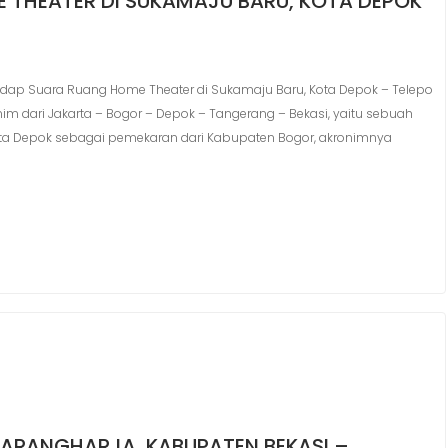
 THEATER DI SUKAMAJU BARU, KOTA DEPOK
ap Suara Ruang Home Theater di Sukamaju Baru, Kota Depok – Telepo
onim dari Jakarta – Bogor – Depok – Tangerang – Bekasi, yaitu sebuah
ota Depok sebagai pemekaran dari Kabupaten Bogor, akronimnya
 KARANGHARJA, KABUPATEN BEKASI –