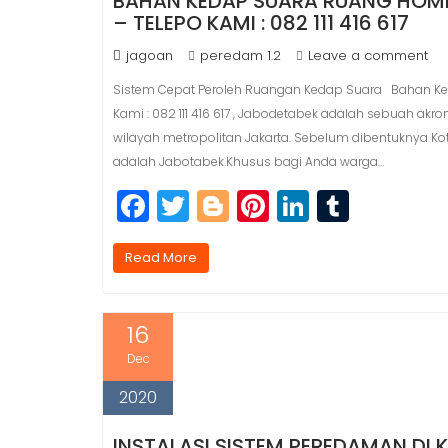
BAHAN KEDAP SUARA RUANG HOME
– TELEPO KAMI : 082 111 416 617
jagoan
peredam 1.2
Leave a comment
Sistem Cepat Peroleh Ruangan Kedap Suara Bahan Ked
Kami : 082 111 416 617 , Jabodetabek adalah sebuah akr
wilayah metropolitan Jakarta. Sebelum dibentuknya K
adalah Jabotabek.Khusus bagi Anda warga…
F
T
Bl
Pi
Li
T
a
w
o
n
n
u
c
itt
g
t
k
m
Read More
e
e
g
e
e
bl
b
r
e
r
dI
r
16
o
r
e
n
Dec
o
st
2020
k
INSTALASI SISTEM PEREDAMAN DI