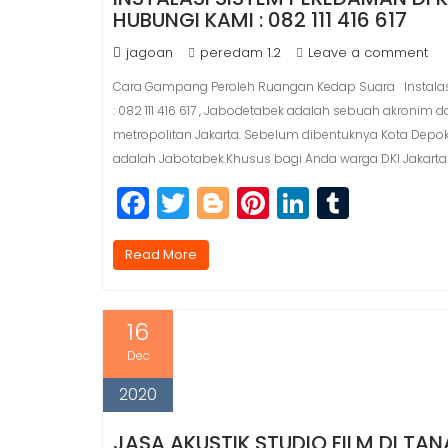
HUBUNGI KAMI : 082 111 416 617
jagoan
peredam 1.2
Leave a comment
Cara Gampang Peroleh Ruangan Kedap Suara Instalasi
: 082 111 416 617 , Jabodetabek adalah sebuah akronim 
metropolitan Jakarta. Sebelum dibentuknya Kota Dep
adalah Jabotabek.Khusus bagi Anda warga DKI Jakarta
F
T
Bl
Pi
Li
T
a
w
o
n
n
u
c
itt
g
t
k
m
Read More
e
e
g
e
e
bl
b
r
e
r
dI
r
16
o
r
e
n
Dec
o
st
2020
k
JASA AKUSTIK STUDIO FILM DI TA