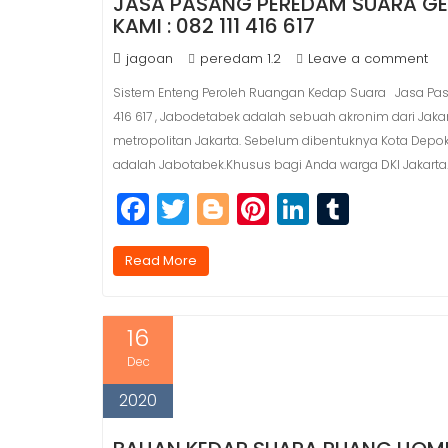
JASA PASANG PEREDAM SUARA GENS
KAMI : 082 111 416 617
jagoan
peredam 1.2
Leave a comment
Sistem Enteng Peroleh Ruangan Kedap Suara Jasa Pasang
416 617 , Jabodetabek adalah sebuah akronim dari Jaka
metropolitan Jakarta. Sebelum dibentuknya Kota Dep
adalah Jabotabek.Khusus bagi Anda warga DKI Jakarta
F
T
Bl
Pi
Li
T
a
w
o
n
n
u
c
itt
g
t
k
m
Read More
e
e
g
e
e
bl
b
r
e
r
dI
r
16
o
r
e
n
Dec
o
st
2020
k