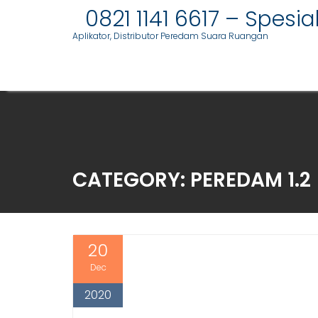
S
0821 1141 6617 – Spesi
k
Aplikator, Distributor Peredam Suara Ruangan
i
p
t
o
c
o
n
t
CATEGORY:
PEREDAM 1.2
e
n
t
20
Dec
2020