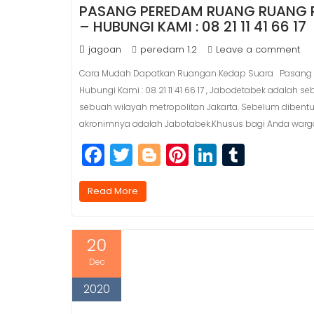
PASANG PEREDAM RUANG RUANG R
– HUBUNGI KAMI : 08 21 11 41 66 17
jagoan
peredam 1.2
Leave a comment
Cara Mudah Dapatkan Ruangan Kedap Suara Pasang P
Hubungi Kami : 08 21 11 41 66 17 , Jabodetabek adalah s
sebuah wilayah metropolitan Jakarta. Sebelum dibent
akronimnya adalah Jabotabek.Khusus bagi Anda warg
F
T
Bl
Pi
Li
T
a
w
o
n
n
u
c
itt
g
t
k
m
Read More
e
e
g
e
e
bl
b
r
e
r
dI
r
20
o
r
e
n
Dec
o
st
2020
k