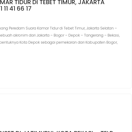
AR TIDUR DI TEBET TIMUR, JAKARTA
11 41 66 17
ng Peredam Suara Kamar Tidur di Tebet Timur, Jakarta Selatan –
h sebuah akronim dari Jakarta – Bogor – Depok – Tangerang – Bekasi,
dibentuknya Kota Depok sebagai pemekaran dari Kabupaten Bogor,