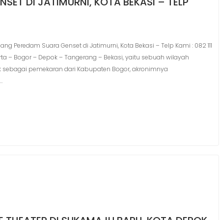
ET DI JATIMURNI, KOTA BEKASI – TELP
 Peredam Suara Genset di Jatimurni, Kota Bekasi – Telp Kami : 082 111
rta – Bogor – Depok – Tangerang – Bekasi, yaitu sebuah wilayah
ok sebagai pemekaran dari Kabupaten Bogor, akronimnya
…