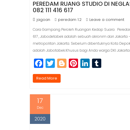
PEREDAM RUANG STUDIO DI NEGLA
082 111 416 617
jagoan
peredam 1.2
Leave a comment
Cara Gampang Peroleh Ruangan Kedap Suara Peredam Ru
617 , Jabodetabek adalah sebuah akronim dari Jakarta 
metropolitan Jakarta. Sebelum dibentuknya Kota Dep
adalah Jabotabek.Khusus bagi Anda warga DKI Jakarta
F
T
Bl
Pi
Li
T
a
w
o
n
n
u
c
itt
g
t
k
m
Read More
e
e
g
e
e
bl
b
r
e
r
dI
r
17
o
r
e
n
Dec
o
st
2020
k