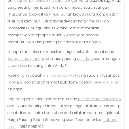
pun
jual bahan peredam suara ruangan
yaitu rockwoll.Bagi Anda
yang sedang membutuhkan bahan kedap suara ruangan
khususnya Rockwoll kami jual bahan kedap suara ruangan dan
tentunya kami pun jual rockwoll dengan harga murah dan
kompetitif Hubungi Kami sekarang karena kami akan
memberikan harga spesial untuk Anda yang sedang
membutuhkan jasa pasang peredam suara ruangan.
Kenapa kami bisa memberikan harga rockwoll sebagai bahan
kedap suara ruangan
dan jasa pasang
peredam
suara ruangan
terbaik dan bersaing untuk Anda ?
Karena kami adalah
distributor rockwoll
yang sudah ratusan pcs
kami jual dan ratusan tempat pula kami pasang
peredam suara
ruangan.
Bagi yang ingin tahu berapa kebutuhan
peredam suara ruangan
atau soundproofing dan konsultasi mengenai ukuran luas yang
cocok di pakai untuk kebutuhan Anda silakan serta mengetahui
Harga Pasang Kedap Suara yang akan Anda butuhkan
hubungi
Kami
: 0812 5985 1001