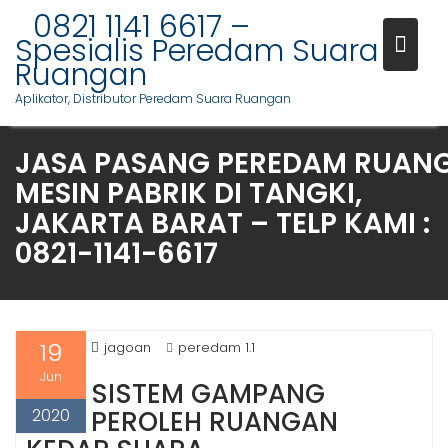
S
0821 1141 6617 –
k
Spesialis Peredam Suara
i
Ruangan
p
Aplikator, Distributor Peredam Suara Ruangan
t
o
JASA PASANG PEREDAM RUAN
c
o
MESIN PABRIK DI TANGKI,
n
JAKARTA BARAT – TELP KAMI :
t
0821-1141-6617
e
n
t
19
jagoan
peredam 1.1
Jun
SISTEM GAMPANG
2020
PEROLEH RUANGAN