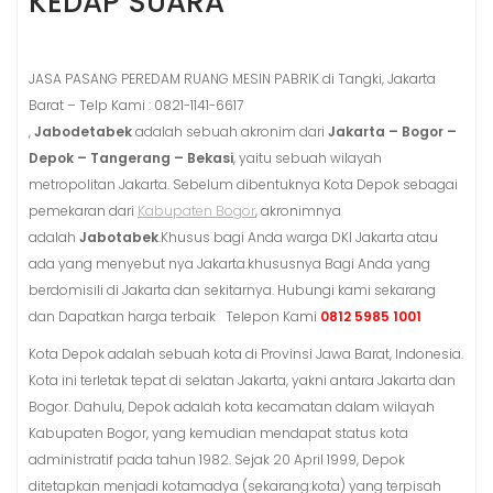
KEDAP SUARA
JASA PASANG PEREDAM RUANG MESIN PABRIK di Tangki, Jakarta
Barat – Telp Kami : 0821-1141-6617
,
Jabodetabek
adalah sebuah akronim dari
Jakarta – Bogor –
Depok – Tangerang – Bekasi
, yaitu sebuah wilayah
metropolitan Jakarta. Sebelum dibentuknya Kota Depok sebagai
pemekaran dari
Kabupaten Bogor
, akronimnya
adalah
Jabotabek
.Khusus bagi Anda warga DKI Jakarta atau
ada yang menyebut nya Jakarta.khususnya Bagi Anda yang
berdomisili di Jakarta dan sekitarnya. Hubungi kami sekarang
dan Dapatkan harga terbaik Telepon Kami
0812 5985 1001
Kota Depok adalah sebuah kota di Provinsi Jawa Barat, Indonesia.
Kota ini terletak tepat di selatan Jakarta, yakni antara Jakarta dan
Bogor. Dahulu, Depok adalah kota kecamatan dalam wilayah
Kabupaten Bogor, yang kemudian mendapat status kota
administratif pada tahun 1982. Sejak 20 April 1999, Depok
ditetapkan menjadi kotamadya (sekarang:kota) yang terpisah