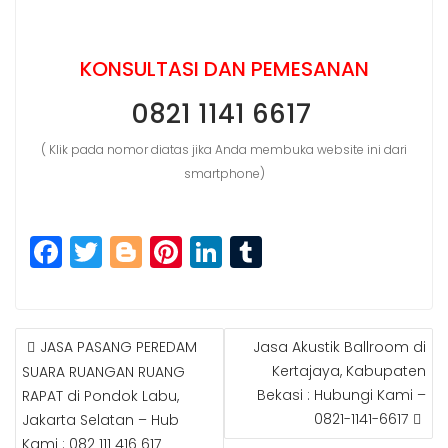
KONSULTASI DAN PEMESANAN
0821 1141 6617
( Klik pada nomor diatas jika Anda membuka website ini dari
smartphone)
F
T
Bl
Pi
Li
T
a
w
o
n
n
u
c
itt
g
t
k
m
e
e
g
e
e
bl
JASA PASANG PEREDAM
Jasa Akustik Ballroom di
P
b
r
e
r
dI
r
Kertajaya, Kabupaten
SUARA RUANGAN RUANG
O
Bekasi : Hubungi Kami –
RAPAT di Pondok Labu,
S
o
r
e
n
0821-1141-6617
Jakarta Selatan – Hub
T
o
st
N
Kami : 082 111 416 617