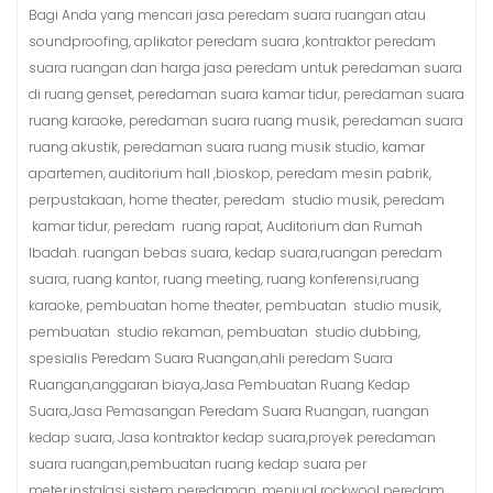
Bagi Anda yang mencari jasa peredam suara ruangan atau
soundproofing, aplikator peredam suara ,kontraktor peredam
suara ruangan dan harga jasa peredam untuk peredaman suara
di ruang genset, peredaman suara kamar tidur, peredaman suara
ruang karaoke, peredaman suara ruang musik, peredaman suara
ruang akustik, peredaman suara ruang musik studio, kamar
apartemen, auditorium hall ,bioskop, peredam mesin pabrik,
perpustakaan, home theater, peredam studio musik, peredam
kamar tidur, peredam ruang rapat, Auditorium dan Rumah
Ibadah. ruangan bebas suara, kedap suara,ruangan peredam
suara, ruang kantor, ruang meeting, ruang konferensi,ruang
karaoke, pembuatan home theater, pembuatan studio musik,
pembuatan studio rekaman, pembuatan studio dubbing,
spesialis Peredam Suara Ruangan,ahli peredam Suara
Ruangan,anggaran biaya,Jasa Pembuatan Ruang Kedap
Suara,Jasa Pemasangan Peredam Suara Ruangan, ruangan
kedap suara, Jasa kontraktor kedap suara,proyek peredaman
suara ruangan,pembuatan ruang kedap suara per
meter,instalasi sistem peredaman, menjual rockwool peredam