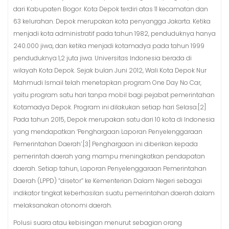
dari Kabupaten Bogor. Kota Depok terdiri atas 11 kecamatan dan
63 kelurahan. Depok merupakan kota penyangga Jakarta. Ketika
menjadi kota administratif pada tahun 1982, penduduknya hanya
240.000 jiwa, dan ketika menjadi kotamadya pada tahun 1999
penduduknya 1,2 juta jiwa. Universitas Indonesia berada di
wilayah Kota Depok. Sejak bulan Juni 2012, Wali Kota Depok Nur
Mahmudi Ismail telah menetapkan program One Day No Car,
yaitu program satu hari tanpa mobil bagi pejabat pemerintahan
Kotamadya Depok. Program ini dilakukan setiap hari Selasa.[2]
Pada tahun 2015, Depok merupakan satu dari 10 kota di Indonesia
yang mendapatkan ‘Penghargaan Laporan Penyelenggaraan
Pemerintahan Daerah’.[3] Penghargaan ini diberikan kepada
pemerintah daerah yang mampu meningkatkan pendapatan
daerah. Setiap tahun, Laporan Penyelenggaraan Pemerintahan
Daerah (LPPD) “disetor” ke Kementerian Dalam Negeri sebagai
indikator tingkat keberhasilan suatu pemerintahan daerah dalam
melaksanakan otonomi daerah.
Polusi suara atau kebisingan menurut sebagian orang