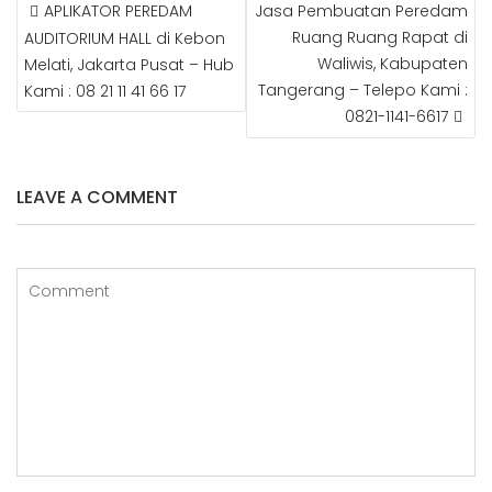
e
e
g
e
e
bl
APLIKATOR PEREDAM
Jasa Pembuatan Peredam
P
b
r
e
r
dI
r
Ruang Ruang Rapat di
AUDITORIUM HALL di Kebon
O
Waliwis, Kabupaten
Melati, Jakarta Pusat – Hub
S
o
r
e
n
Tangerang – Telepo Kami :
Kami : 08 21 11 41 66 17
T
o
st
N
0821-1141-6617
k
A
V
I
LEAVE A COMMENT
G
A
T
I
O
N