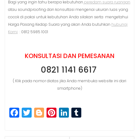
Bagi yang ingin tahu berapa kebutuhan
peredam suara ruangan
atau soundproofing dan konsultasi mengenai ukuran luas yang
cocok di pakai untuk kebutuhan Anda silakan serta mengetahui
Harga Pasang Kedap Suara yang akan Anda butuhkan
hubungi
Kami
: 0812 5985 1001
KONSULTASI DAN PEMESANAN
0821 1141 6617
( Klik pada nomor diatas jika Anda membuka website ini dari
smartphone)
F
T
Bl
Pi
Li
T
a
w
o
n
n
u
c
itt
g
t
k
m