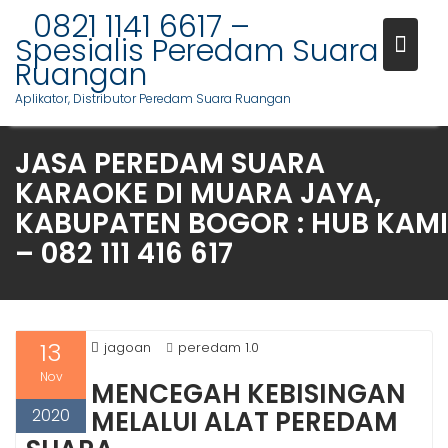
S
0821 1141 6617 –
k
Spesialis Peredam Suara
i
Ruangan
p
Aplikator, Distributor Peredam Suara Ruangan
t
o
JASA PEREDAM SUARA
c
o
KARAOKE DI MUARA JAYA,
n
KABUPATEN BOGOR : HUB KAMI
t
– 082 111 416 617
e
n
t
13
jagoan
peredam 1.0
Nov
MENCEGAH KEBISINGAN
2020
MELALUI ALAT PEREDAM