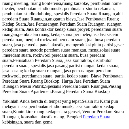
ruang meeting, ruang konferensi,ruang karaoke, pembuatan home
theater, pembuatan studio musik, pembuatan studio rekaman,
pembuatan studio dubbing, spesialis Peredam Suara Ruangan,ahli
peredam Suara Ruangan,anggaran biaya,Jasa Pembuatan Ruang
Kedap Suara,Jasa Pemasangan Peredam Suara Ruangan, ruangan
kedap suara, Jasa kontraktor kedap suara,proyek peredaman suara
ruangan,pembuatan ruang kedap suara per meter,instalasi sistem
peredaman, menjual rockwool peredam suara, jual busa peredam
suara, jasa penyedia panel akustik, memproduksi pintu partisi geser
peredam suara.metode peredam suara ruangan, mengisolasi suara
,meredam suara, rockwool peredam suara, busa peredam
suara,Perusahaan Peredam Suara, jasa kontraktor, distributor
peredam suara, spesialis jasa pasang partisi ruangan kedap suara,
jasa pasang kedap suara ruangan, jasa pemasangan peredam
rockwool, peredaman suara, partisi kedap suara, Biaya Pembuatan
Peredam Suara Ruang Bioskop, Harga Jasa Peredam Suara
Ruangan Mesin Pabrik,Spesialis Peredam Suara Ruangan,Pasang
Peredam Suara Apartemen,Pasang Peredam Suara Bioskop
Yakinlah.Anda berada di tempat yang tepat.Selain itu Kami pun
melayani Jasa pembuatan studio musik, Jasa kontraktor kedap
suara,Kontraktor ruang kedap suara genset, Vendor Peredam Suara
Ruangan, konsultan akustik ruang, Bengkel
Peredam Suara
kebisingan, suara dan gema.