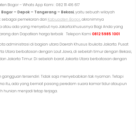
en Bogor – Whats App Kami : 082 111 416 617
 Bogor – Depok – Tangerang – Bekasi
, yaitu sebuah wilayah
k sebagai pemekaran dari
Kabupaten Bogor
, akronimnya
ta atau ada yang menyebut nya Jakarta.khususnya Bagi Anda yang
sekarang dan Dapatkan harga terbaik Telepon Kami
0812 5985 1001
ta administrasi di bagian utara Daerah Khusus Ibukota Jakarta. Pusat
rta Utara berbatasan dengan Laut Jawa, di sebelah timur dengan Bekasi,
 dan Jakarta Timur. Di sebelah barat Jakarta Utara berbatasan dengan
ah gangguan tersendiri. Tidak saja menyebabkan tak nyaman. Tetapi
rena itu, ada yang berniat pasang peredam suara kamar tidur ataupun
 hunian menjadi tetap terjaga.