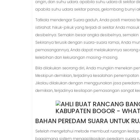
angin, dan suhu udara. apabila suhu udara di sekitar
apabila suhu udara sekitar panas, gelombang bunyi a
Tatkala mendengar Suara gaduh, Anda pasti merasa t
istirahat. hikuk-pikuk yang terjadi di sekitar Anda ma
desibelnya. Semakin besar angka desibelnya, semakin
Sekiranya terusik dengan suara-suara ramai, Anda m
pemasangannya, Anda dapat melakukannya seorang di
kelebihan dan kekurangan masing-masing.
Bila dilakukan seorang diri, Anda mungkin menekan p
Meskipun demikian, terjadinya kesalahan penempatan s
Jikalau dilakukan dengan menggunakan jasa peredam
demikian, terjadinya kesilapan pemasangan sangat kecil
BAHAN PEREDAM SUARA UNTUK R
Setelah mengetahui metode membuat ruangan kedap 
bagaimana sistem mengaplikasikan peredam suara rua