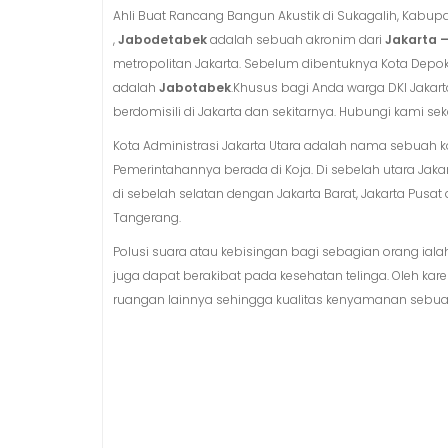
Ahli Buat Rancang Bangun Akustik di Sukagalih, Kabupat
,
Jabodetabek
adalah sebuah akronim dari
Jakarta –
metropolitan Jakarta. Sebelum dibentuknya Kota Depo
adalah
Jabotabek
.Khusus bagi Anda warga DKI Jakar
berdomisili di Jakarta dan sekitarnya. Hubungi kami 
Kota Administrasi Jakarta Utara adalah nama sebuah ko
Pemerintahannya berada di Koja. Di sebelah utara Jaka
di sebelah selatan dengan Jakarta Barat, Jakarta Pusat
Tangerang.
Polusi suara atau kebisingan bagi sebagian orang ial
juga dapat berakibat pada kesehatan telinga. Oleh ka
ruangan lainnya sehingga kualitas kenyamanan sebuah