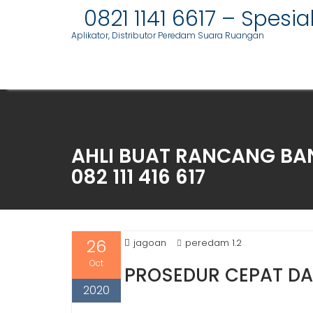
S
0821 1141 6617 – Spesi
k
Aplikator, Distributor Peredam Suara Ruangan
i
p
t
o
c
o
n
AHLI BUAT RANCANG BAN
t
082 111 416 617
e
n
t
26
jagoan
peredam 1.2
Oct
PROSEDUR CEPAT D
2020