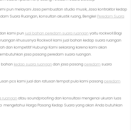
 Kami pun melayani Jasa pembuatan studio musik, Jasa kontraktor kedap
redam Suara Ruangan, konsultan akustik ruang, Bengkel
Peredam Suara
 dan kami pun
jual bahan peredam suara ruangan
yaitu rockwoll.Bagi
uangan khususnya Rockwoll kami jual bahan kedap suara ruangan
rah dan kompetitif Hubungi Kami sekarang karena kami akan
membutuhkan jasa pasang peredam suara ruangan.
i bahan
kedap suara ruangan
dan jasa pasang
peredam
suara
usan pcs kami jual dan ratusan tempat pula kami pasang
peredam
a ruangan
atau soundproofing dan konsultasi mengenai ukuran luas
erta mengetahui Harga Pasang Kedap Suara yang akan Anda butuhkan