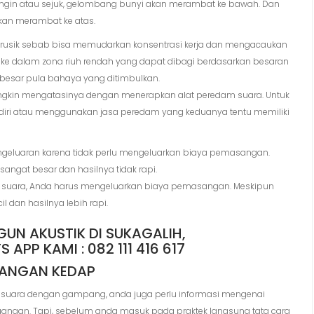
 dingin atau sejuk, gelombang bunyi akan merambat ke bawah. Dan
kan merambat ke atas.
erusik sebab bisa memudarkan konsentrasi kerja dan mengacaukan
suk ke dalam zona riuh rendah yang dapat dibagi berdasarkan besaran
 besar pula bahaya yang ditimbulkan.
ungkin mengatasinya dengan menerapkan alat peredam suara. Untuk
ri atau menggunakan jasa peredam yang keduanya tentu memiliki
engeluaran karena tidak perlu mengeluarkan biaya pemasangan.
angat besar dan hasilnya tidak rapi.
 suara, Anda harus mengeluarkan biaya pemasangan. Meskipun
 dan hasilnya lebih rapi.
UANGAN KEDAP
suara dengan gampang, anda juga perlu informasi mengenai
ngan. Tapi, sebelum anda masuk pada praktek langsung tata cara