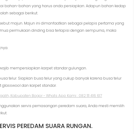
enai bahan-bahan yang harus anda persiapkan. Adapun bahan kedap
lah sebagai berikut.
sebut majun. Majun ini dimanfaatkan sebagai pelapis pertama yang
semua permukaan dinding bisa terlapisi dengan sempurna, maka
tnya.
a wajib mempersiapkan karpet standar gulungan.
busa telur. Siapkan busa telur yang cukup banyak karena busa telur
glasswool dan karpet standar.
ggunakan servis pemasangan peredam suara, Anda mesti memilih
kut.
SERVIS PEREDAM SUARA RUNGAN.