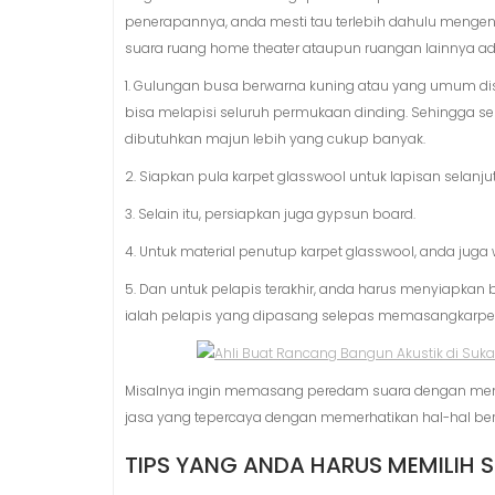
penerapannya, anda mesti tau terlebih dahulu meng
suara ruang home theater ataupun ruangan lainnya ada
1. Gulungan busa berwarna kuning atau yang umum di
bisa melapisi seluruh permukaan dinding. Sehingga 
dibutuhkan majun lebih yang cukup banyak.
2. Siapkan pula karpet glasswool untuk lapisan selanju
3. Selain itu, persiapkan juga gypsun board.
4. Untuk material penutup karpet glasswool, anda jug
5. Dan untuk pelapis terakhir, anda harus menyiapkan 
ialah pelapis yang dipasang selepas memasangkarpet 
Misalnya ingin memasang peredam suara dengan men
jasa yang tepercaya dengan memerhatikan hal-hal beri
TIPS YANG ANDA HARUS MEMILIH 