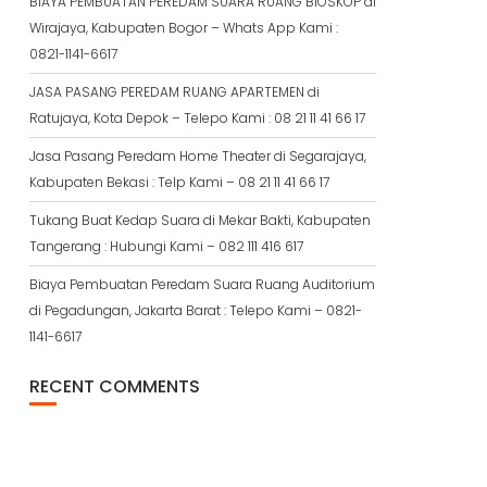
BIAYA PEMBUATAN PEREDAM SUARA RUANG BIOSKOP di
Wirajaya, Kabupaten Bogor – Whats App Kami :
0821-1141-6617
JASA PASANG PEREDAM RUANG APARTEMEN di
Ratujaya, Kota Depok – Telepo Kami : 08 21 11 41 66 17
Jasa Pasang Peredam Home Theater di Segarajaya,
Kabupaten Bekasi : Telp Kami – 08 21 11 41 66 17
Tukang Buat Kedap Suara di Mekar Bakti, Kabupaten
Tangerang : Hubungi Kami – 082 111 416 617
Biaya Pembuatan Peredam Suara Ruang Auditorium
di Pegadungan, Jakarta Barat : Telepo Kami – 0821-
1141-6617
RECENT COMMENTS