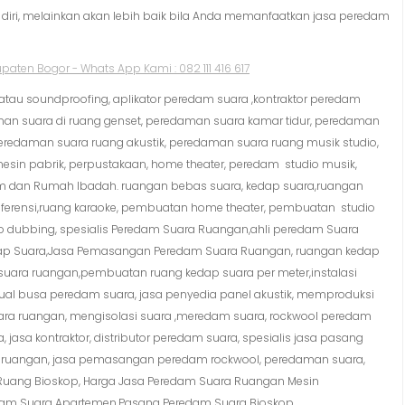
iri, melainkan akan lebih baik bila Anda memanfaatkan jasa peredam
tau soundproofing, aplikator peredam suara ,kontraktor peredam
an suara di ruang genset, peredaman suara kamar tidur, peredaman
eredaman suara ruang akustik, peredaman suara ruang musik studio,
esin pabrik, perpustakaan, home theater, peredam studio musik,
um dan Rumah Ibadah. ruangan bebas suara, kedap suara,ruangan
onferensi,ruang karaoke, pembuatan home theater, pembuatan studio
 dubbing, spesialis Peredam Suara Ruangan,ahli peredam Suara
ap Suara,Jasa Pemasangan Peredam Suara Ruangan, ruangan kedap
 suara ruangan,pembuatan ruang kedap suara per meter,instalasi
ual busa peredam suara, jasa penyedia panel akustik, memproduksi
ara ruangan, mengisolasi suara ,meredam suara, rockwool peredam
asa kontraktor, distributor peredam suara, spesialis jasa pasang
ra ruangan, jasa pemasangan peredam rockwool, peredaman suara,
 Ruang Bioskop, Harga Jasa Peredam Suara Ruangan Mesin
edam Suara Apartemen,Pasang Peredam Suara Bioskop