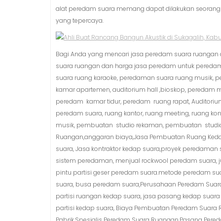
alat peredam suara memang dapat dilakukan seorang d
yang tepercaya.
Bagi Anda yang mencari jasa peredam suara ruangan a
suara ruangan dan harga jasa peredam untuk peredam
suara ruang karaoke, peredaman suara ruang musik, p
kamar apartemen, auditorium hall ,bioskop, peredam m
peredam kamar tidur, peredam ruang rapat, Auditori
peredam suara, ruang kantor, ruang meeting, ruang k
musik, pembuatan studio rekaman, pembuatan studio
Ruangan,anggaran biaya,Jasa Pembuatan Ruang Ked
suara, Jasa kontraktor kedap suara,proyek peredaman
sistem peredaman, menjual rockwool peredam suara, j
pintu partisi geser peredam suara.metode peredam su
suara, busa peredam suara,Perusahaan Peredam Suara, j
partisi ruangan kedap suara, jasa pasang kedap sua
partisi kedap suara, Biaya Pembuatan Peredam Suara
Pabrik,Spesialis Peredam Suara Ruangan,Pasang Per