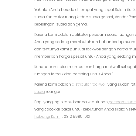
Yakinlah.Anda berada di tempat yang tepat.Selain itu
suara,Kontraktor ruang kedap suara genset, Vendor Pe
kebisingan, suara dan gema.
Karena kami adalah aplikator peredam suara ruangan
Anda yang sedang membutuhkan bahan kedap suara r
dan tentunya kami pun jual rockwoll dengan harga mu
memberikan harga spesial untuk Anda yang sedang 
Kenapa kami bisa memberikan harga rockwoll sebaga
ruangan terbaik dan bersaing untuk Anda ?
Karena kami adalah
distributor rockwoll
yang sudah rat
suara
ruangan.
Bagi yang ingin tahu berapa kebutuhan
peredam suar
yang cocok di pakai untuk kebutuhan Anda silakan s
hubungi Kami
: 0812 5985 1001