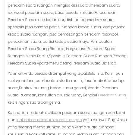
peredam suara ruangan, mengisolasi suara ,meredam suara,
rockwool peredam suara, busa peredam suara,Perusahaan
Peredam Suara, jasa kontraktor, distributor peredam suara,
spesialis jasa pasang partisi ruangan kedap suara, jasa pasang
kedap suara ruangan, jasa pemasangan peredam rockwool,
peredaman suara, partisi kedap suara, Biaya Pembuatan
Peredam Suara Ruang Bioskop, Harga Jasa Peredam Suara
Ruangan Mesin Pabrik,Spesialis Peredam Suara Ruangan,Pasang
Peredam Suara Apartemen,Pasang Peredam Suara Bioskop
Yakinlah.Anda berada di tempat yang tepat.Selain itu Kami pun
melayani Jasa pembuatan studio musik, Jasa kontraktor kedap
suara,Kontraktor ruang kedap suara genset, Vendor Peredam
Suara Ruangan, konsultan akustik ruang, Bengkel
Peredam Suara
kebisingan, suara dan gema.
Karena kami adalah aplikator peredam suara ruangan dan kami
pun
jual bahan peredam suara ruangan
yaitu rockwoll.Bagi Anda
yang sedang membutuhkan bahan kedap suara ruangan
khususnya Rockwoll kami jual bahan kedap suara ruangan dan