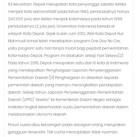
63 kelurahan. Depok merupakan kota penyangga Jakarta. Ketika
menjadi kota administratif pada tahun 1982, penduduknya hanya
240.000 jiwa, dan ketika menjadi kotamadya pada tahun 1999
penduduknya 1,2 juta jiwa. Universitas Indonesia berada di
wilayah Kota Depok. Sejak bulan Juni 2012, Wali Kota Depok Nur
Mahmudi Ismail telah menetapkan program One Day No Car,
yaitu program satu hari tanpa mobil bagi pejabat pemerintahan
Kotamadya Depok. Program ini dilakukan setiap hari Selasa.[2]
Pada tahun 2015, Depok merupakan satu dari 10 kota di Indonesia
yang mendapatkan ‘Penghargaan Laporan Penyelenggaraan
Pemerintahan Daerah’.[3] Penghargaan ini diberikan kepada
pemerintah daerah yang mampu meningkatkan pendapatan
daerah. Setiap tahun, Laporan Penyelenggaraan Pemerintahan
Daerah (LPPD) “disetor” ke Kementerian Dalam Negeri sebagai
indikator tingkat keberhasilan suatu pemerintahan daerah dalam
melaksanakan otonomi daerah.
Polusi suara atau kebisingan pada sebagian orang merupakan
gangguan tersendiri. Tak cuma menciptakan tidak nyaman.