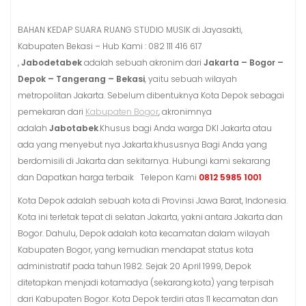
BAHAN KEDAP SUARA RUANG STUDIO MUSIK di Jayasakti,
Kabupaten Bekasi – Hub Kami : 082 111 416 617
,
Jabodetabek
adalah sebuah akronim dari
Jakarta – Bogor –
Depok – Tangerang – Bekasi
, yaitu sebuah wilayah
metropolitan Jakarta. Sebelum dibentuknya Kota Depok sebagai
pemekaran dari
Kabupaten Bogor
, akronimnya
adalah
Jabotabek
.Khusus bagi Anda warga DKI Jakarta atau
ada yang menyebut nya Jakarta.khususnya Bagi Anda yang
berdomisili di Jakarta dan sekitarnya. Hubungi kami sekarang
dan Dapatkan harga terbaik Telepon Kami
0812 5985 1001
Kota Depok adalah sebuah kota di Provinsi Jawa Barat, Indonesia.
Kota ini terletak tepat di selatan Jakarta, yakni antara Jakarta dan
Bogor. Dahulu, Depok adalah kota kecamatan dalam wilayah
Kabupaten Bogor, yang kemudian mendapat status kota
administratif pada tahun 1982. Sejak 20 April 1999, Depok
ditetapkan menjadi kotamadya (sekarang:kota) yang terpisah
dari Kabupaten Bogor. Kota Depok terdiri atas 11 kecamatan dan