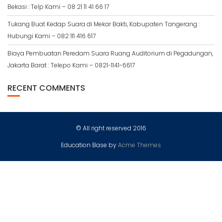
Bekasi : Telp Kami – 08 21 11 41 66 17
Tukang Buat Kedap Suara di Mekar Bakti, Kabupaten Tangerang :
Hubungi Kami – 082 111 416 617
Biaya Pembuatan Peredam Suara Ruang Auditorium di Pegadungan,
Jakarta Barat : Telepo Kami – 0821-1141-6617
RECENT COMMENTS
© All right reserved 2016
Education Base by
Acme Themes