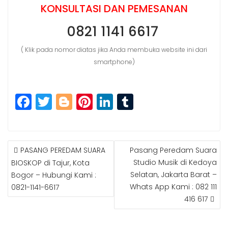
KONSULTASI DAN PEMESANAN
0821 1141 6617
( Klik pada nomor diatas jika Anda membuka website ini dari
smartphone)
F
T
Bl
Pi
Li
T
a
w
o
n
n
u
c
itt
g
t
k
m
e
e
g
e
e
bl
PASANG PEREDAM SUARA
Pasang Peredam Suara
P
b
r
e
r
dI
r
Studio Musik di Kedoya
BIOSKOP di Tajur, Kota
O
Selatan, Jakarta Barat –
Bogor – Hubungi Kami :
S
o
r
e
n
Whats App Kami : 082 111
0821-1141-6617
T
o
st
N
416 617
k
A
V