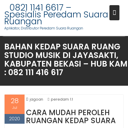
S
0821 1141 6617 –
k
Spesialis Peredam Suara
i
Ruangan
p
Aplikator, Distributor Peredam Suara Ruangan
t
o
BAHAN KEDAP SUARA RUANG
c
o
STUDIO MUSIK DI JAYASAKTI,
n
KABUPATEN BEKASI – HUB KAM
t
: 082 111 416 617
e
n
t
28
jagoan
peredam 1.1
Jul
CARA MUDAH PEROLEH
2020
RUANGAN KEDAP SUARA