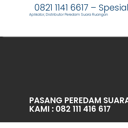
0821 1141 6617 – Spesi
Aplikator, Distributor Peredam Suara Ruangan
S
k
i
p
t
o
c
o
n
PASANG PEREDAM SUARA 
t
KAMI : 082 111 416 617
e
n
t