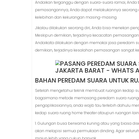
Andaikan terganggu dengan suara-suara ramai, Anda
pemasangannya, Anda dapat melakukannya seorang di
kelebihan dan kekurangan masing-masing.
Jikalau dilakukan seorang diri, Anda bisa menekan p
Meskipun demikian, terjadinya kecacatan pemasangan s
Andaikata dilakukan dengan memakai jasa peredam s
demikian, terjadinya kesalahan pemasangan sangat keci
BAHAN PEREDAM SUARA UNTUK R
Setelah mengetahui teknik membuat ruangan kedap s
bagaimana metode memasang peredam suara ruangan
pengaplikasiannya, anda wajib tau terlebih dahulu 
kedap suara ruang home theater ataupun ruangan lainn
1. Gulungan busa berwarna kuning atau yang biasa di
akan melapisi semua permukaan dinding. Agar seluruh
majun lebih yang cukup banyak.