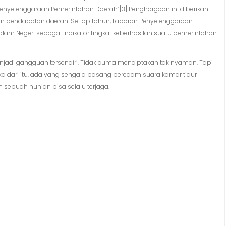
yelenggaraan Pemerintahan Daerah’.[3] Penghargaan ini diberikan
pendapatan daerah. Setiap tahun, Laporan Penyelenggaraan
alam Negeri sebagai indikator tingkat keberhasilan suatu pemerintahan
njadi gangguan tersendiri. Tidak cuma menciptakan tak nyaman. Tapi
ka dari itu, ada yang sengaja pasang peredam suara kamar tidur
sebuah hunian bisa selalu terjaga.