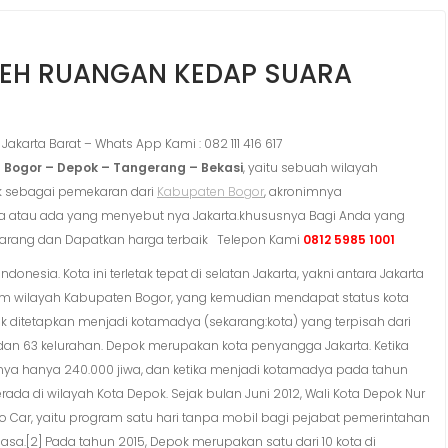
LEH RUANGAN KEDAP SUARA
akarta Barat – Whats App Kami : 082 111 416 617
 Bogor – Depok – Tangerang – Bekasi
, yaitu sebuah wilayah
k sebagai pemekaran dari
Kabupaten Bogor
, akronimnya
ta atau ada yang menyebut nya Jakarta.khususnya Bagi Anda yang
sekarang dan Dapatkan harga terbaik Telepon Kami
0812 5985 1001
donesia. Kota ini terletak tepat di selatan Jakarta, yakni antara Jakarta
am wilayah Kabupaten Bogor, yang kemudian mendapat status kota
pok ditetapkan menjadi kotamadya (sekarang:kota) yang terpisah dari
 dan 63 kelurahan. Depok merupakan kota penyangga Jakarta. Ketika
knya hanya 240.000 jiwa, dan ketika menjadi kotamadya pada tahun
erada di wilayah Kota Depok. Sejak bulan Juni 2012, Wali Kota Depok Nur
Car, yaitu program satu hari tanpa mobil bagi pejabat pemerintahan
asa.[2] Pada tahun 2015, Depok merupakan satu dari 10 kota di