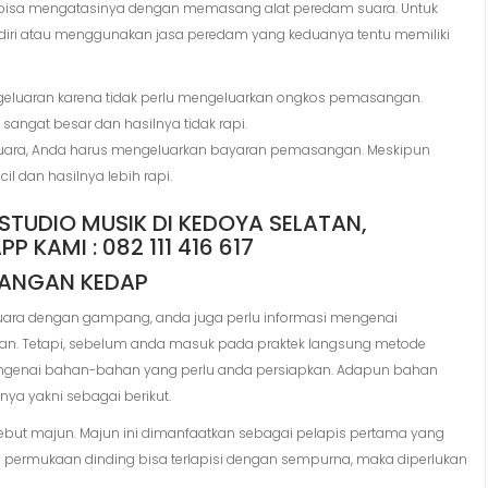
 bisa mengatasinya dengan memasang alat peredam suara. Untuk
ri atau menggunakan jasa peredam yang keduanya tentu memiliki
engeluaran karena tidak perlu mengeluarkan ongkos pemasangan.
angat besar dan hasilnya tidak rapi.
uara, Anda harus mengeluarkan bayaran pemasangan. Meskipun
l dan hasilnya lebih rapi.
UANGAN KEDAP
uara dengan gampang, anda juga perlu informasi mengenai
. Tetapi, sebelum anda masuk pada praktek langsung metode
mengenai bahan-bahan yang perlu anda persiapkan. Adapun bahan
ya yakni sebagai berikut.
sebut majun. Majun ini dimanfaatkan sebagai pelapis pertama yang
 permukaan dinding bisa terlapisi dengan sempurna, maka diperlukan