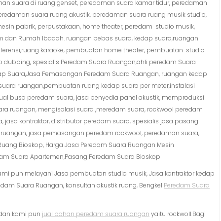
an suara di ruang genset, peredaman suara kamar tidur, peredaman
eredaman suara ruang akustik, peredaman suara ruang musik studio,
esin pabrik, perpustakaan, home theater, peredam studio musik,
um dan Rumah Ibadah. ruangan bebas suara, kedap suara,ruangan
onferensi,ruang karaoke, pembuatan home theater, pembuatan studio
 dubbing, spesialis Peredam Suara Ruangan,ahli peredam Suara
ap Suara,Jasa Pemasangan Peredam Suara Ruangan, ruangan kedap
 suara ruangan,pembuatan ruang kedap suara per meter,instalasi
ual busa peredam suara, jasa penyedia panel akustik, memproduksi
ara ruangan, mengisolasi suara ,meredam suara, rockwool peredam
asa kontraktor, distributor peredam suara, spesialis jasa pasang
ra ruangan, jasa pemasangan peredam rockwool, peredaman suara,
 Ruang Bioskop, Harga Jasa Peredam Suara Ruangan Mesin
edam Suara Apartemen,Pasang Peredam Suara Bioskop
 Kami pun melayani Jasa pembuatan studio musik, Jasa kontraktor kedap
redam Suara Ruangan, konsultan akustik ruang, Bengkel
Peredam Suara
 dan kami pun
jual bahan peredam suara ruangan
yaitu rockwoll.Bagi