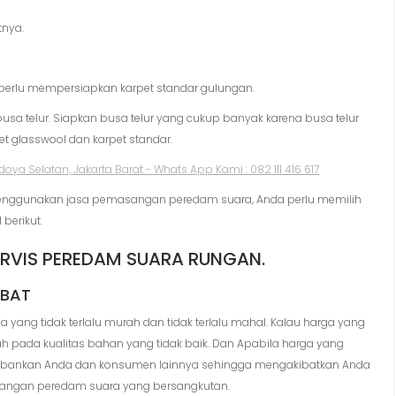
tnya.
a perlu mempersiapkan karpet standar gulungan.
busa telur. Siapkan busa telur yang cukup banyak karena busa telur
t glasswool dan karpet standar.
nggunakan jasa pemasangan peredam suara, Anda perlu memilih
berikut.
ERVIS PEREDAM SUARA RUNGAN.
ABAT
 yang tidak terlalu murah dan tidak terlalu mahal. Kalau harga yang
uh pada kualitas bahan yang tidak baik. Dan Apabila harga yang
mbebankan Anda dan konsumen lainnya sehingga mengakibatkan Anda
angan peredam suara yang bersangkutan.