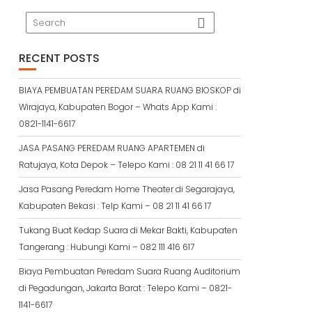
RECENT POSTS
BIAYA PEMBUATAN PEREDAM SUARA RUANG BIOSKOP di
Wirajaya, Kabupaten Bogor – Whats App Kami :
0821-1141-6617
JASA PASANG PEREDAM RUANG APARTEMEN di
Ratujaya, Kota Depok – Telepo Kami : 08 21 11 41 66 17
Jasa Pasang Peredam Home Theater di Segarajaya,
Kabupaten Bekasi : Telp Kami – 08 21 11 41 66 17
Tukang Buat Kedap Suara di Mekar Bakti, Kabupaten
Tangerang : Hubungi Kami – 082 111 416 617
Biaya Pembuatan Peredam Suara Ruang Auditorium
di Pegadungan, Jakarta Barat : Telepo Kami – 0821-
1141-6617