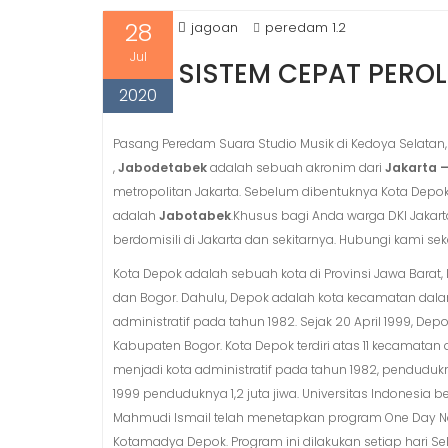
28
jagoan
peredam 1.2
Jul
SISTEM CEPAT PERO
2020
Pasang Peredam Suara Studio Musik di Kedoya Selatan, J
,
Jabodetabek
adalah sebuah akronim dari
Jakarta –
metropolitan Jakarta. Sebelum dibentuknya Kota Depo
adalah
Jabotabek
.Khusus bagi Anda warga DKI Jakar
berdomisili di Jakarta dan sekitarnya. Hubungi kami 
Kota Depok adalah sebuah kota di Provinsi Jawa Barat, In
dan Bogor. Dahulu, Depok adalah kota kecamatan dal
administratif pada tahun 1982. Sejak 20 April 1999, De
Kabupaten Bogor. Kota Depok terdiri atas 11 kecamatan
menjadi kota administratif pada tahun 1982, pendudu
1999 penduduknya 1,2 juta jiwa. Universitas Indonesia b
Mahmudi Ismail telah menetapkan program One Day No 
Kotamadya Depok. Program ini dilakukan setiap hari Sel