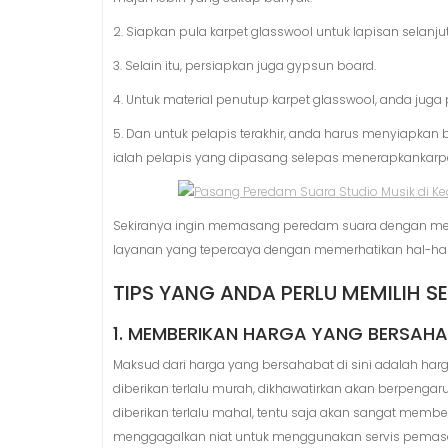
2. Siapkan pula karpet glasswool untuk lapisan selanju
3. Selain itu, persiapkan juga gypsun board.
4. Untuk material penutup karpet glasswool, anda jug
5. Dan untuk pelapis terakhir, anda harus menyiapkan 
ialah pelapis yang dipasang selepas menerapkankarpe
Sekiranya ingin memasang peredam suara dengan me
layanan yang tepercaya dengan memerhatikan hal-hal 
TIPS YANG ANDA PERLU MEMILIH S
1. MEMBERIKAN HARGA YANG BERSAH
Maksud dari harga yang bersahabat di sini adalah harga
diberikan terlalu murah, dikhawatirkan akan berpengar
diberikan terlalu mahal, tentu saja akan sangat me
menggagalkan niat untuk menggunakan servis pemas