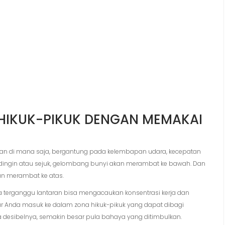
HIKUK-PIKUK DENGAN MEMAKAI
dan di mana saja, bergantung pada kelembapan udara, kecepatan
ar dingin atau sejuk, gelombang bunyi akan merambat ke bawah. Dan
an merambat ke atas.
a terganggu lantaran bisa mengacaukan konsentrasi kerja dan
tar Anda masuk ke dalam zona hikuk-pikuk yang dapat dibagi
 desibelnya, semakin besar pula bahaya yang ditimbulkan.