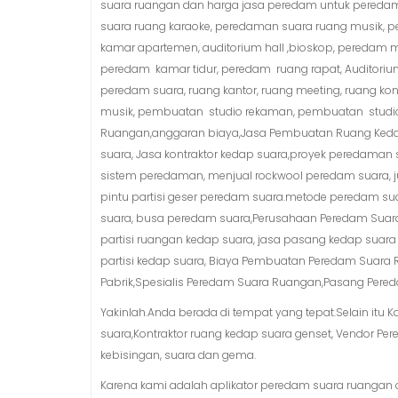
suara ruangan dan harga jasa peredam untuk peredam
suara ruang karaoke, peredaman suara ruang musik, p
kamar apartemen, auditorium hall ,bioskop, peredam m
peredam kamar tidur, peredam ruang rapat, Auditori
peredam suara, ruang kantor, ruang meeting, ruang k
musik, pembuatan studio rekaman, pembuatan studio
Ruangan,anggaran biaya,Jasa Pembuatan Ruang Ked
suara, Jasa kontraktor kedap suara,proyek peredaman
sistem peredaman, menjual rockwool peredam suara, j
pintu partisi geser peredam suara.metode peredam su
suara, busa peredam suara,Perusahaan Peredam Suara, j
partisi ruangan kedap suara, jasa pasang kedap sua
partisi kedap suara, Biaya Pembuatan Peredam Suara
Pabrik,Spesialis Peredam Suara Ruangan,Pasang Per
Yakinlah.Anda berada di tempat yang tepat.Selain itu
suara,Kontraktor ruang kedap suara genset, Vendor Pe
kebisingan, suara dan gema.
Karena kami adalah aplikator peredam suara ruangan