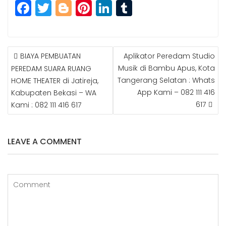
F
T
Bl
Pi
Li
T
a
w
o
n
n
u
c
itt
g
t
k
m
e
e
g
e
e
bl
BIAYA PEMBUATAN
Aplikator Peredam Studio
P
b
r
e
r
dI
r
Musik di Bambu Apus, Kota
PEREDAM SUARA RUANG
O
Tangerang Selatan : Whats
HOME THEATER di Jatireja,
S
o
r
e
n
App Kami – 082 111 416
Kabupaten Bekasi – WA
T
o
st
N
617
Kami : 082 111 416 617
k
A
V
I
LEAVE A COMMENT
G
A
T
I
O
N