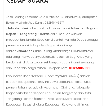
KEDAP SUARA
Jasa Pasang Peredam Studio Musik di Sukamakmur, Kabupaten
Bekasi – Whats App Kami : 0821-1141-6617
,
Jabodetabek
adalah sebuah akronim dari
Jakarta – Bogor –
Depok – Tangerang – Bekasi
, yaitu sebuah wilayah
metropolitan Jakarta. Sebelum dibentuknya Kota Depok sebagai
pemekaran dari
Kabupaten Bogor
, akronimnya
adalah
Jabotabek
.Khusus bagi Anda warga DKI Jakarta atau
ada yang menyebut nya Jakarta.khususnya Bagi Anda yang
berdomisili di Jakarta dan sekitarnya. Hubungi kami sekarang
dan Dapatkan harga terbaik Telepon Kami
0812 5985 1001
Kabupaten Bogor (aksara Sunda: ᮊᮘᮥᮕᮒᮦᮔ᮪ ᮘᮧᮍᮁᮧ) adalah
sebuah kabupaten di provinsi Jawa Barat, Indonesia. Pusat
pemerintahannya adalah Kecamatan Cibinong. Kabupaten
Bogor berbatasan dengan Kabupaten Tangerang dan Kota
Tangerang Selatan (Banten), Kota Depok, Kota Bekasi, dan
Kabupaten Bekasi di utara; Kabupaten Karawang di timur,