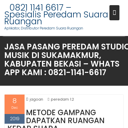
S
0821 1141 6617 –
k
Spesialis Peredam Suara
i
Ruangan
p
Aplikator, Distributor Peredam Suara Ruangan
t
o
JASA PASANG PEREDAM STUDI
c
o
MUSIK DI SUKAMAKMUR,
n
KABUPATEN BEKASI – WHATS
t
APP KAMI : 0821-1141-6617
e
n
t
8
jagoan
peredam 1.2
Dec
METODE GAMPANG
2019
DAPATKAN RUANGAN