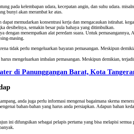
ntung pada kelembapan udara, kecepatan angin, dan suhu udara. misaln
ng bunyi akan merambat ke atas.
n dapat memudarkan konsentrasi kerja dan mengacaukan istirahat. kega
gka desibelnya, semakin besar pula bahaya yang ditimbulkan.
sinya dengan menempatkan alat peredam suara. Untuk pemasangannya, 
sing-masing.
rena tidak perlu mengeluarkan bayaran pemasangan. Meskipun demikian
arus mengeluarkan imbalan pemasangan. Meskipun demikian, terjadiny
dap
gampang, anda juga perlu informasi mengenai bagaimana skema mener
 mengenai bahan-bahan yang harus anda persiapkan. Adapun bahan keda
jun ini difungsikan sebagai pelapis pertama yang bisa melapisi semu
 banyak.