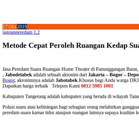
17
Oct
2019
jagoan
peredam 1.2
Metode Cepat Peroleh Ruangan Kedap Su
Jasa Peredam Suara Ruangan Home Theater di Panunggangan Barat
,
Jabodetabek
adalah sebuah akronim dari
Jakarta – Bogor – Depo
Bogor
, akronimnya adalah
Jabotabek
.Khusus bagi Anda warga DKI J
Dapatkan harga terbaik Telepon Kami
0812 5985 1001
Kabupaten Tangerang adalah kabupaten yang berada di wilayah Tatar Pa
Polusi suara atau kebisingan bagi sebagian orang melahirkan ganggua
peredam suara kamar tidur ataupun ruangan lainnya supaya kualitas 