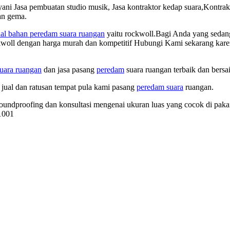
yani Jasa pembuatan studio musik, Jasa kontraktor kedap suara,Kontr
an gema.
ual bahan peredam suara ruangan
yaitu rockwoll.Bagi Anda yang seda
ckwoll dengan harga murah dan kompetitif Hubungi Kami sekarang kar
uara ruangan
dan jasa pasang
peredam
suara ruangan terbaik dan bersa
 jual dan ratusan tempat pula kami pasang
peredam suara
ruangan.
oundproofing dan konsultasi mengenai ukuran luas yang cocok di pak
1001