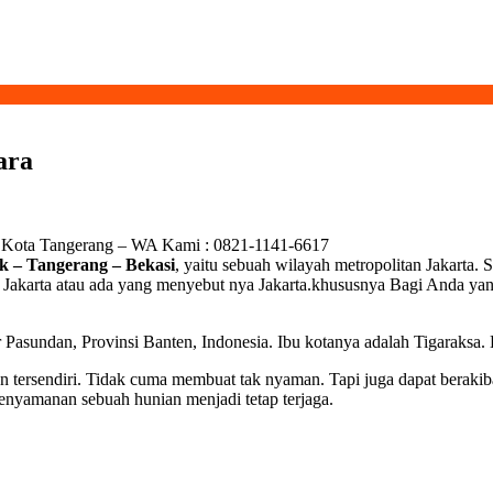
ara
, Kota Tangerang – WA Kami : 0821-1141-6617
k – Tangerang – Bekasi
, yaitu sebuah wilayah metropolitan Jakarta
akarta atau ada yang menyebut nya Jakarta.khususnya Bagi Anda yang 
sundan, Provinsi Banten, Indonesia. Ibu kotanya adalah Tigaraksa. Kab
n tersendiri. Tidak cuma membuat tak nyaman. Tapi juga dapat berakiba
kenyamanan sebuah hunian menjadi tetap terjaga.