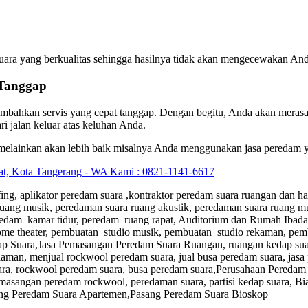
ara yang berkualitas sehingga hasilnya tidak akan mengecewakan And
 Tanggap
ahkan servis yang cepat tanggap. Dengan begitu, Anda akan merasa m
i jalan keluar atas keluhan Anda.
, melainkan akan lebih baik misalnya Anda menggunakan jasa peredam y
ng, aplikator peredam suara ,kontraktor peredam suara ruangan dan h
ruang musik, peredaman suara ruang akustik, peredaman suara ruang mu
eredam kamar tidur, peredam ruang rapat, Auditorium dan Rumah Ibada
home theater, pembuatan studio musik, pembuatan studio rekaman, pem
 Suara,Jasa Pemasangan Peredam Suara Ruangan, ruangan kedap suara
daman, menjual rockwool peredam suara, jual busa peredam suara, jasa 
a, rockwool peredam suara, busa peredam suara,Perusahaan Peredam Suar
a pemasangan peredam rockwool, peredaman suara, partisi kedap suara
ang Peredam Suara Apartemen,Pasang Peredam Suara Bioskop