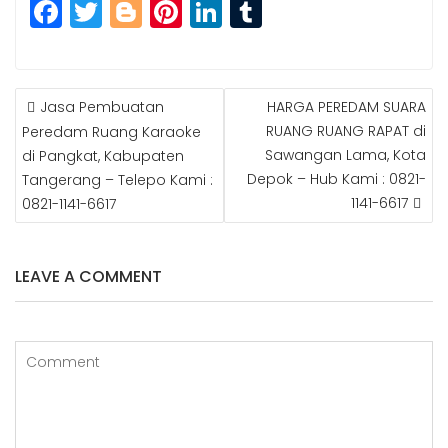
F
T
Bl
Pi
Li
T
a
w
o
n
n
u
c
itt
g
t
k
m
e
e
g
e
e
bl
Jasa Pembuatan
HARGA PEREDAM SUARA
P
b
r
e
r
dI
r
RUANG RUANG RAPAT di
Peredam Ruang Karaoke
O
Sawangan Lama, Kota
di Pangkat, Kabupaten
S
o
r
e
n
Depok – Hub Kami : 0821-
Tangerang – Telepo Kami :
T
o
st
N
1141-6617
0821-1141-6617
k
A
V
I
LEAVE A COMMENT
G
A
T
I
O
N