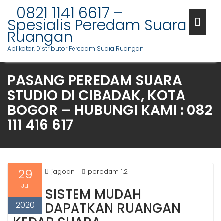
S
0821 1141 6617 –
k
Spesialis Peredam Suara
i
Ruangan
p
Aplikator, Distributor Peredam Suara Ruangan
t
o
PASANG PEREDAM SUARA
c
o
STUDIO DI CIBADAK, KOTA
n
BOGOR – HUBUNGI KAMI : 082
t
111 416 617
e
n
t
29
jagoan
peredam 1.2
Jul
SISTEM MUDAH
2020
DAPATKAN RUANGAN