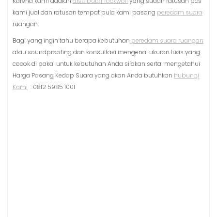
Karena kami adalah
distributor rockwoll
yang sudah ratusan pcs
kami jual dan ratusan tempat pula kami pasang
peredam suara
ruangan.
Bagi yang ingin tahu berapa kebutuhan
peredam suara ruangan
atau soundproofing dan konsultasi mengenai ukuran luas yang
cocok di pakai untuk kebutuhan Anda silakan serta mengetahui
Harga Pasang Kedap Suara yang akan Anda butuhkan
hubungi
Kami
: 0812 5985 1001