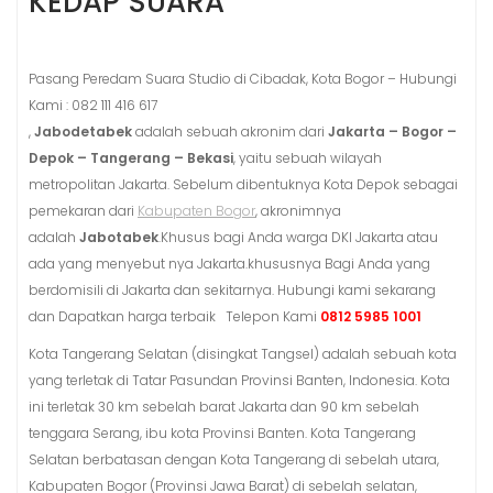
KEDAP SUARA
Pasang Peredam Suara Studio di Cibadak, Kota Bogor – Hubungi
Kami : 082 111 416 617
,
Jabodetabek
adalah sebuah akronim dari
Jakarta – Bogor –
Depok – Tangerang – Bekasi
, yaitu sebuah wilayah
metropolitan Jakarta. Sebelum dibentuknya Kota Depok sebagai
pemekaran dari
Kabupaten Bogor
, akronimnya
adalah
Jabotabek
.Khusus bagi Anda warga DKI Jakarta atau
ada yang menyebut nya Jakarta.khususnya Bagi Anda yang
berdomisili di Jakarta dan sekitarnya. Hubungi kami sekarang
dan Dapatkan harga terbaik Telepon Kami
0812 5985 1001
Kota Tangerang Selatan (disingkat Tangsel) adalah sebuah kota
yang terletak di Tatar Pasundan Provinsi Banten, Indonesia. Kota
ini terletak 30 km sebelah barat Jakarta dan 90 km sebelah
tenggara Serang, ibu kota Provinsi Banten. Kota Tangerang
Selatan berbatasan dengan Kota Tangerang di sebelah utara,
Kabupaten Bogor (Provinsi Jawa Barat) di sebelah selatan,