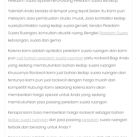
Peredam Suara Apartemen,Pasang Peredam Suara Bioskop
Yakinlah.Anda berada di tempat yang tepat.Selain itu Kami pun
melayani Jasa pembuatan studio musik, Jasa kontraktor kedap
suara,Kontraktor ruang kedap suara genset, Vendor Peredam
Suara Ruangan, konsultan akustik ruang, Bengkel
Peredam Suara
kebisingan, suara dan gema.
Karena kami adalah aplikator peredam suara ruangan dan kami
pun
jual bahan peredam suara ruangan
yaitu rockwoll.Bagi Anda
yang sedang membutuhkan bahan kedap suara ruangan
khususnya Rockwoll kami jual bahan kedap suara ruangan dan
tentunya kami pun jual rockwoll dengan harga murah dan
kompetitif Hubungi Kami sekarang karena kami akan
memberikan harga spesial untuk Anda yang sedang
membutuhkan jasa pasang peredam suara ruangan.
Kenapa kami bisa memberikan harga rockwoll sebagai bahan
kedap suara ruangan
dan jasa pasang
peredam
suara ruangan
terbaik dan bersaing untuk Anda ?